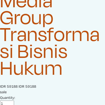
Media
Group
Transforma
si Bisnis
Hukum
S
IDR 59188
O
IDR 59188
a
sale
r
l
Quantity:
i
e
g