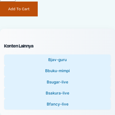
P
i
Add To Cart
r
n
i
a
c
l
e
P
:
r
i
Konten Lainnya
c
e
Bjav-guru
:
Bbuku-mimpi
Bsugar-live
Bsakura-live
Bfancy-live