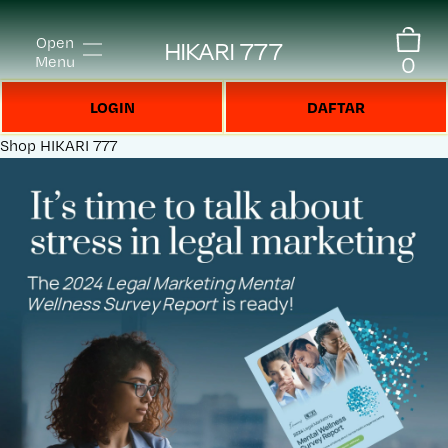
Open
HIKARI 777
0
Menu
LOGIN
DAFTAR
Shop
HIKARI 777