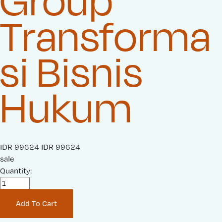
Group
Transforma
si Bisnis
Hukum
S
IDR 99624
O
IDR 99624
a
sale
r
l
Quantity:
i
e
g
P
i
Add To Cart
r
n
i
a