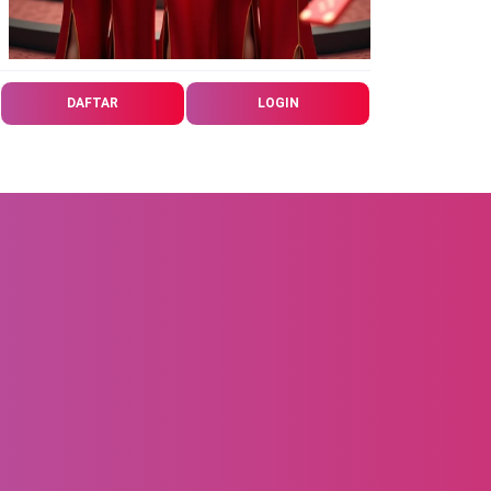
DAFTAR
LOGIN