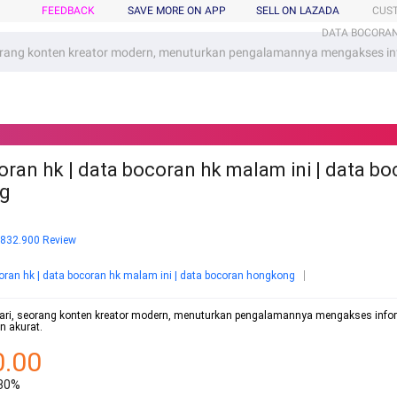
FEEDBACK
SAVE MORE ON APP
SELL ON LAZADA
CUS
DATA BOCORAN
oran hk | data bocoran hk malam ini | data b
g
.832.900 Review
oran hk | data bocoran hk malam ini | data bocoran hongkong
i, seorang konten kreator modern, menuturkan pengalamannya mengakses infor
n akurat.
0.00
80%