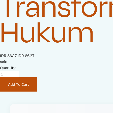
Transfor
Hukum
S
IDR 8627
O
IDR 8627
a
sale
r
l
Quantity:
i
e
g
P
i
Add To Cart
r
n
i
a
c
l
e
P
:
r