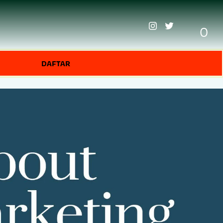
0
DAFTAR