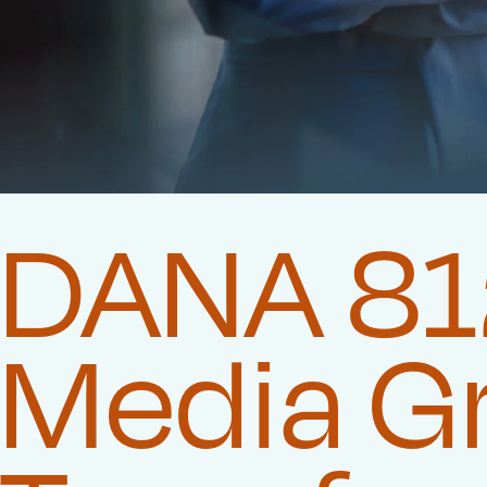
DANA 812
Media G