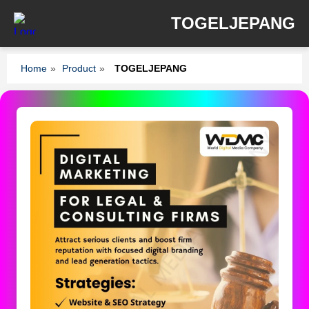
TOGELJEPANG
Home
»
Product
»
TOGELJEPANG