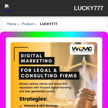
LUCKY777
Home
»
Product
»
LUCKY777