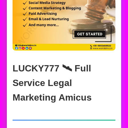
LUCKY777 🛰️‍ Full
Service Legal
Marketing Amicus