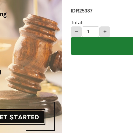
IDR25387
Total:
−
+