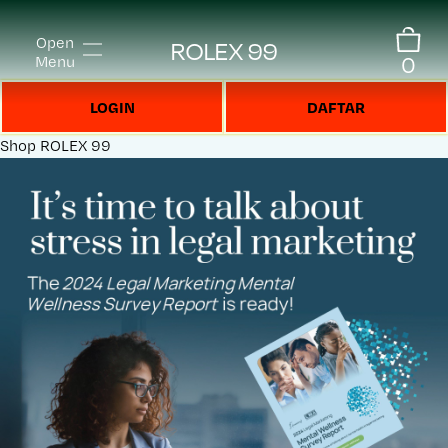
Open
ROLEX 99
0
Menu
LOGIN
DAFTAR
Shop
ROLEX 99