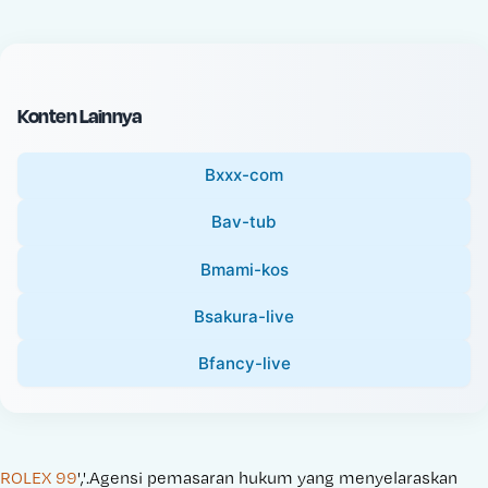
c
l
e
P
:
r
i
Konten Lainnya
c
e
Bxxx-com
:
Bav-tub
Bmami-kos
Bsakura-live
Bfancy-live
ROLEX 99
','.Agensi pemasaran hukum yang menyelaraskan 