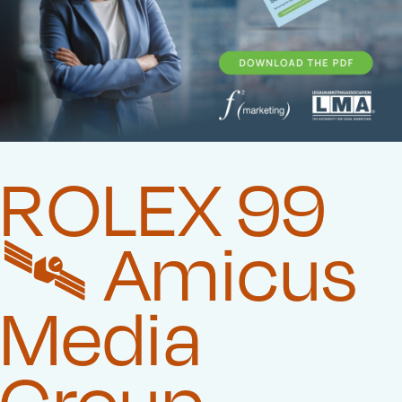
ROLEX 99
🛰️‍ Amicus
Media