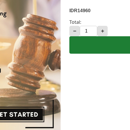
IDR14960
Total:
−
+