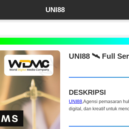
UNI88
UNI88 🛰️‍ Full S
DESKRIPSI
UNI88
,Agensi pemasaran huk
digital, dan kreatif untuk m