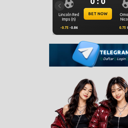
0 : 0
Previous
BET NOW
C
KuPS
Univers
Crai
-0.25
-0.97
0.25
TELEGRA
Daftar
Login