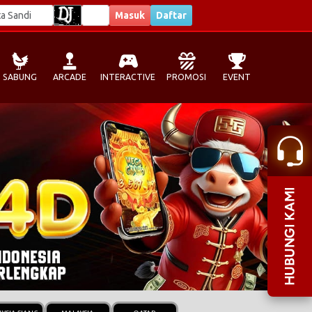
ELAMAT BERGABUNG DAN SEMOGA BERUNTUNG
SELAMAT DATANG DI BANDA
Masuk
Daftar
SABUNG
ARCADE
INTERACTIVE
PROMOSI
EVENT