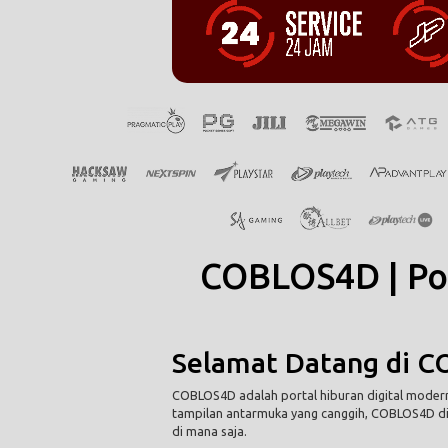
COBLOS4D | Por
Selamat Datang di
C
COBLOS4D adalah portal hiburan digital modern
tampilan antarmuka yang canggih, COBLOS4D di
di mana saja.