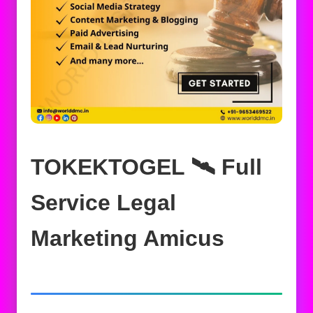
TOKEKTOGEL 🛰️‍ Full
Service Legal
Marketing Amicus