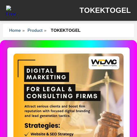
TOKEKTOGEL
Home
»
Product
»
TOKEKTOGEL