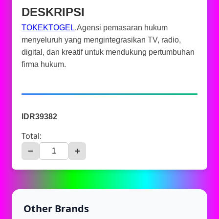
DESKRIPSI
TOKEKTOGEL
,Agensi pemasaran hukum
menyeluruh yang mengintegrasikan TV, radio,
digital, dan kreatif untuk mendukung pertumbuhan
firma hukum.
IDR39382
Total:
−
+
Other Brands