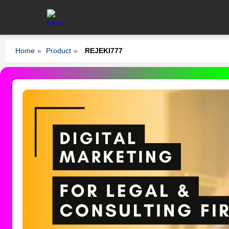
Home
»
Product
»
REJEKI777