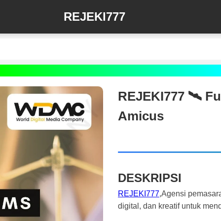
REJEKI777
REJEKI777 🛰️‍ Fu
Amicus
DESKRIPSI
REJEKI777
,Agensi pemasara
digital, dan kreatif untuk m