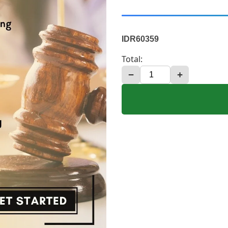
IDR60359
Total:
−
+