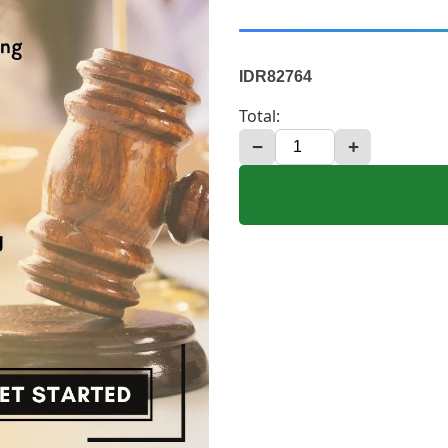
IDR82764
Total:
−
+