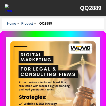
QQ2889
Home
»
Product
»
QQ2889