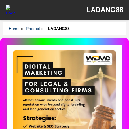
LADANG88
Home
»
Product
»
LADANG88