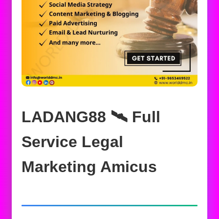
LADANG88 🛰️‍ Full
Service Legal
Marketing Amicus