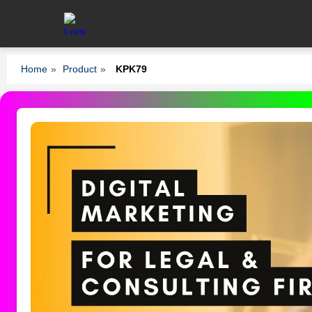
Home
»
Product
»
KPK79