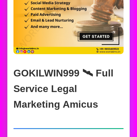
GOKILWIN999 🛰️‍ Full
Service Legal
Marketing Amicus