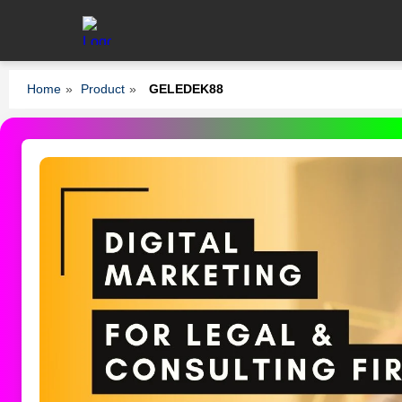
Home
»
Product
»
GELEDEK88