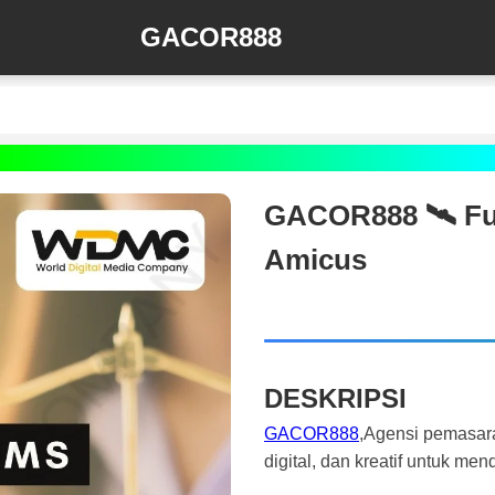
GACOR888
GACOR888 🛰️‍ Fu
Amicus
DESKRIPSI
GACOR888
,Agensi pemasar
digital, dan kreatif untuk m