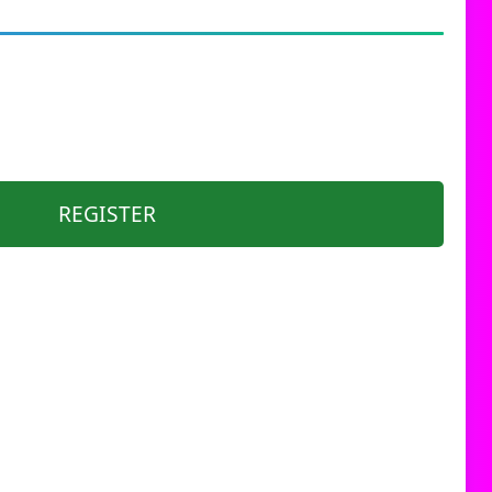
REGISTER