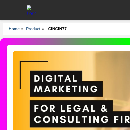
Home
»
Product
»
CINCIN77