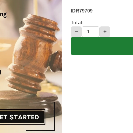
IDR79709
Total:
−
+