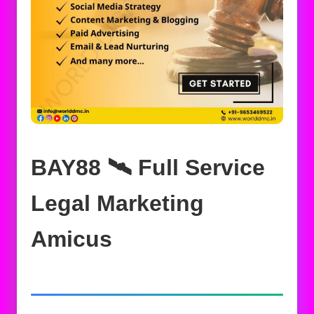
BAY88 🛰️‍ Full Service
Legal Marketing
Amicus