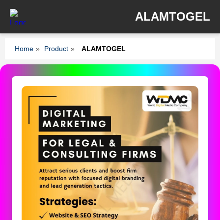
ALAMTOGEL
Home
»
Product
»
ALAMTOGEL