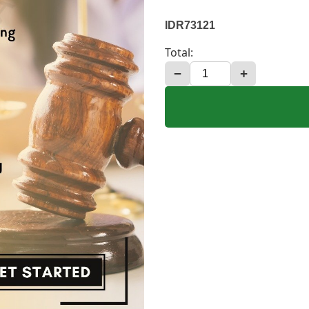
IDR73121
Total:
−
+