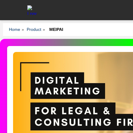
Home
»
Product
»
MEIPAI