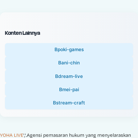
c
l
e
P
:
r
i
Konten Lainnya
c
e
Bpoki-games
:
Bani-chin
Bdream-live
Bmei-pai
Bstream-craft
YOHA LIVE
','.Agensi pemasaran hukum yang menyelaraskan 