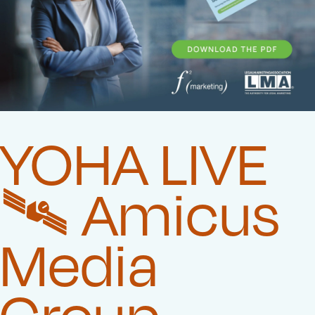
YOHA LIVE
🛰️‍ Amicus
Media