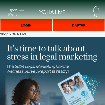
Open
YOHA LIVE
0
Menu
LOGIN
DAFTAR
Shop
YOHA LIVE