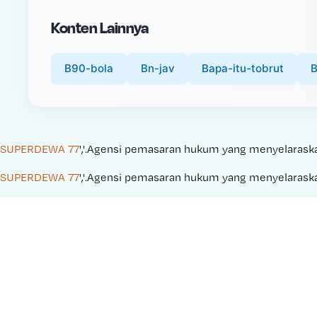
i
Konten Lainnya
c
e
:
B90-bola
Bn-jav
Bapa-itu-tobrut
B
SUPERDEWA 77
','.Agensi pemasaran hukum yang menyelaraskan 
SUPERDEWA 77
','.Agensi pemasaran hukum yang menyelaraskan 