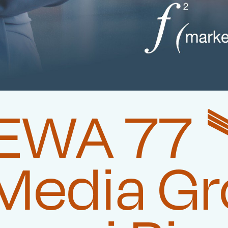
WA 77 🛰
Media G