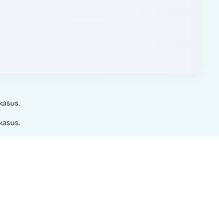
kasus.
kasus.