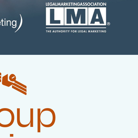
️‍
roup