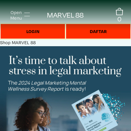
Open
MARVEL 88
0
Menu
LOGIN
DAFTAR
Shop
MARVEL 88