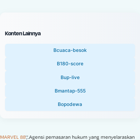
c
l
e
P
:
r
i
Konten Lainnya
c
e
Bcuaca-besok
:
B180-score
Bup-live
Bmantap-555
Bopodewa
MARVEL 88
','.Agensi pemasaran hukum yang menyelaraskan 