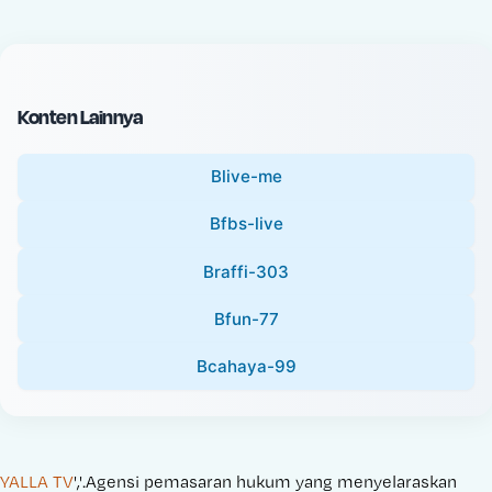
c
l
e
P
:
r
i
Konten Lainnya
c
e
Blive-me
:
Bfbs-live
Braffi-303
Bfun-77
Bcahaya-99
YALLA TV
','.Agensi pemasaran hukum yang menyelaraskan 