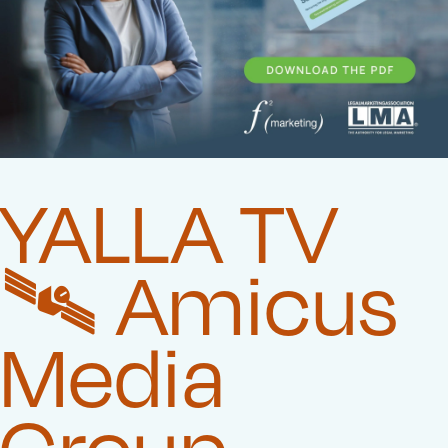
YALLA TV
🛰️‍ Amicus
Media