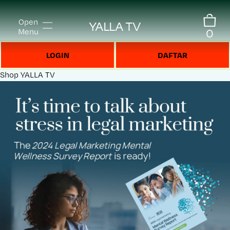
Open
YALLA TV
0
Menu
LOGIN
DAFTAR
Shop
YALLA TV