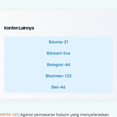
c
l
e
P
:
r
i
Konten Lainnya
c
e
Bdunia-21
:
Bdream-live
Bningrat-4d
Bbetmen-123
Bwl-4d
INFINI 4D
','.Agensi pemasaran hukum yang menyelaraskan 