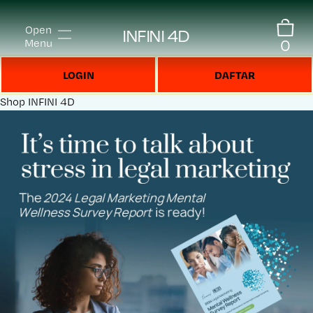
Open
INFINI 4D
0
Menu
LOGIN
DAFTAR
Shop
INFINI 4D