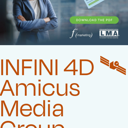
INFINI 4D 🛰️‍
Amicus
Media