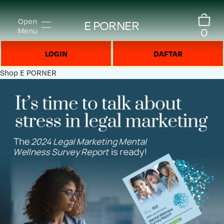
Open
E PORNER
0
Menu
LOGIN
DAFTAR
Shop
E PORNER