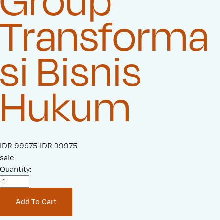
Group
Transforma
si Bisnis
Hukum
S
IDR 99975
O
IDR 99975
a
sale
r
l
Quantity:
i
e
g
P
i
Add To Cart
r
n
i
a