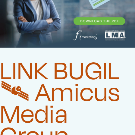
LINK BUGIL
🛰️‍ Amicus
Media