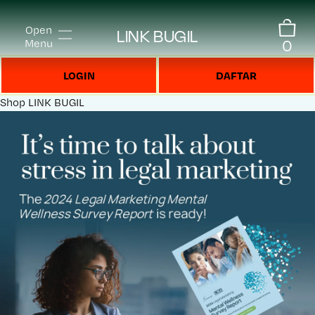
Open
LINK BUGIL
0
Menu
LOGIN
DAFTAR
Shop
LINK BUGIL