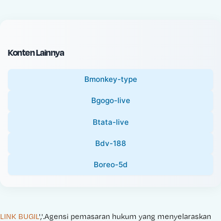
c
l
e
P
:
r
i
Konten Lainnya
c
e
Bmonkey-type
:
Bgogo-live
Btata-live
Bdv-188
Boreo-5d
LINK BUGIL
','.Agensi pemasaran hukum yang menyelaraskan 