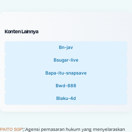
c
l
e
P
:
r
i
Konten Lainnya
c
e
Bn-jav
:
Bsugar-live
Bapa-itu-snapsave
Bwd-888
Blaku-4d
PAITO SGP
','.Agensi pemasaran hukum yang menyelaraskan 