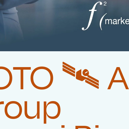
TO 🛰️‍ 
roup