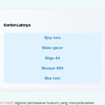
c
l
e
P
:
r
i
Konten Lainnya
c
e
Bjoy-toto
:
Blaku-gacor
Bliga-4d
Bbuaya-888
Bbe-toto
YY LIVE
','.Agensi pemasaran hukum yang menyelaraskan 