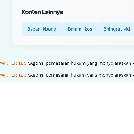
i
Konten Lainnya
c
e
:
Bspan-kbang
Bmami-kos
Bningrat-4d
WINTER 123
','.Agensi pemasaran hukum yang menyelaraskan kamp
WINTER 123
','.Agensi pemasaran hukum yang menyelaraskan kamp