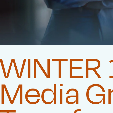
WINTER 1
Media G