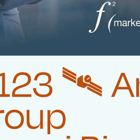
23 🛰️‍ 
roup