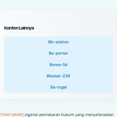
c
l
e
P
:
r
i
Konten Lainnya
c
e
Bb-station
:
Be-porner
Boreo-5d
Bkaisar-238
Ba-togel
TOKO GAME
','.Agensi pemasaran hukum yang menyelaraskan 