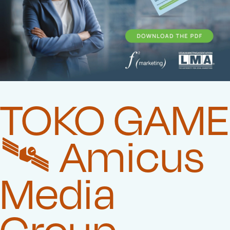
TOKO GAME
🛰️‍ Amicus
Media