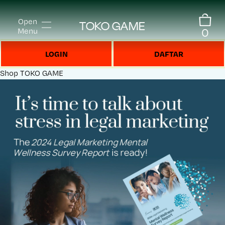
Open
TOKO GAME
0
Menu
LOGIN
DAFTAR
Shop
TOKO GAME