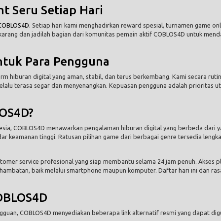
t Seru Setiap Hari
COBLOS4D
. Setiap hari kami menghadirkan reward spesial, turnamen game on
karang dan jadilah bagian dari komunitas pemain aktif COBLOS4D untuk menda
tuk Para Pengguna
 hiburan digital yang aman, stabil, dan terus berkembang. Kami secara ru
lalu terasa segar dan menyenangkan. Kepuasan pengguna adalah prioritas 
OS4D?
nesia, COBLOS4D menawarkan pengalaman hiburan digital yang berbeda dari yan
ar keamanan tinggi. Ratusan pilihan game dari berbagai genre tersedia lengk
tomer service profesional yang siap membantu selama 24 jam penuh. Akses p
hambatan, baik melalui smartphone maupun komputer. Daftar hari ini dan rasa
COBLOS4D
gguan, COBLOS4D menyediakan beberapa link alternatif resmi yang dapat dig