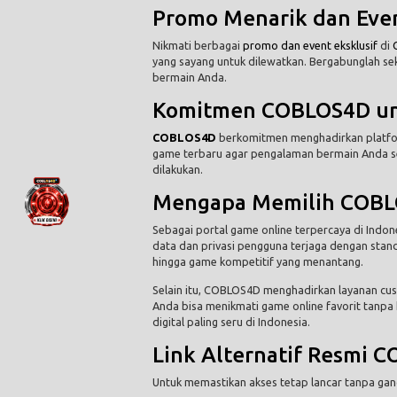
Promo Menarik dan Even
Nikmati berbagai
promo dan event eksklusif
di
yang sayang untuk dilewatkan. Bergabunglah se
bermain Anda.
Komitmen COBLOS4D un
COBLOS4D
berkomitmen menghadirkan platform
game terbaru agar pengalaman bermain Anda se
dilakukan.
Mengapa Memilih COBL
Sebagai portal game online terpercaya di Indo
data dan privasi pengguna terjaga dengan stand
hingga game kompetitif yang menantang.
Selain itu, COBLOS4D menghadirkan layanan cus
Anda bisa menikmati game online favorit tanpa 
digital paling seru di Indonesia.
Link Alternatif Resmi 
Untuk memastikan akses tetap lancar tanpa gan