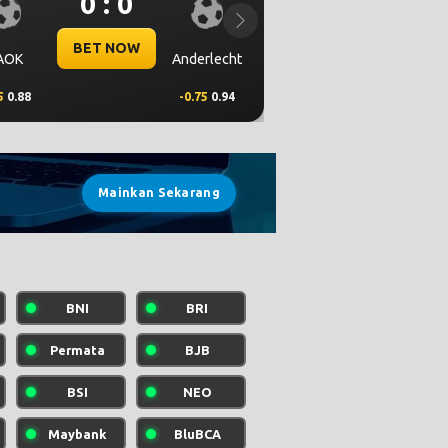
0 : 0
Next
BET NOW
 Bull
Pafos FC
zburg
0.85
-1
0.97
Mainkan Sekarang
uperbank