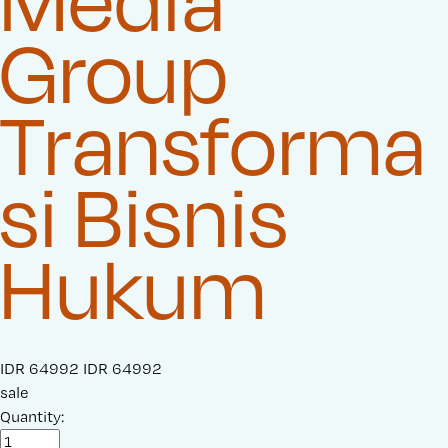
Media
Group
Transforma
si Bisnis
Hukum
S
IDR 64992
O
IDR 64992
a
sale
r
l
Quantity:
i
e
g