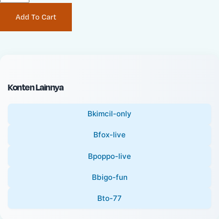
P
i
Add To Cart
r
n
i
a
c
l
e
P
:
r
i
Konten Lainnya
c
e
Bkimcil-only
:
Bfox-live
Bpoppo-live
Bbigo-fun
Bto-77