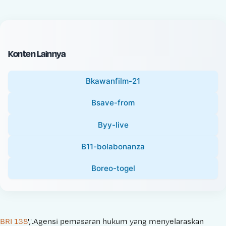
c
l
e
P
:
r
i
Konten Lainnya
c
e
Bkawanfilm-21
:
Bsave-from
Byy-live
B11-bolabonanza
Boreo-togel
BRI 138
','.Agensi pemasaran hukum yang menyelaraskan 