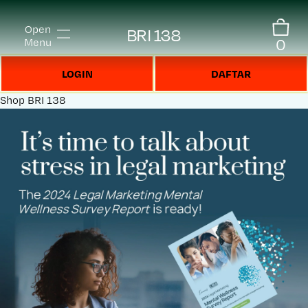
Open
BRI 138
0
Menu
LOGIN
DAFTAR
Shop
BRI 138