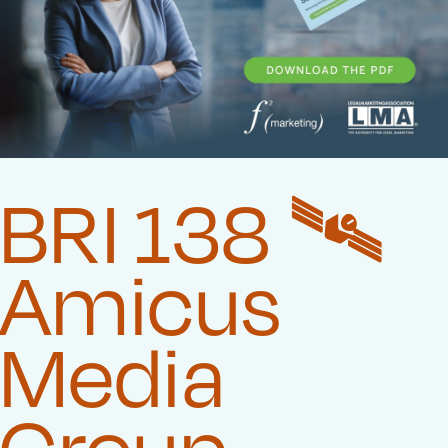
BRI 138 🛰️‍
Amicus
Media