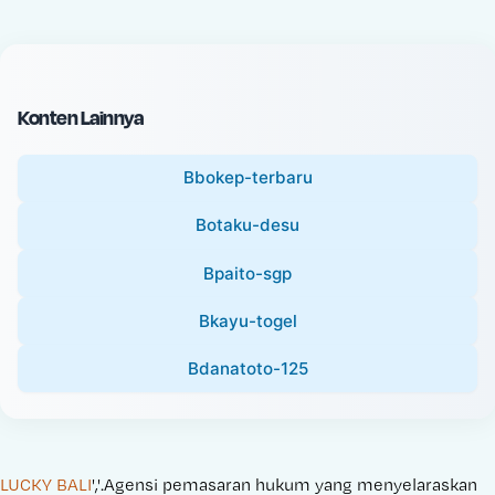
c
l
e
P
:
r
i
Konten Lainnya
c
e
Bbokep-terbaru
:
Botaku-desu
Bpaito-sgp
Bkayu-togel
Bdanatoto-125
LUCKY BALI
','.Agensi pemasaran hukum yang menyelaraskan 