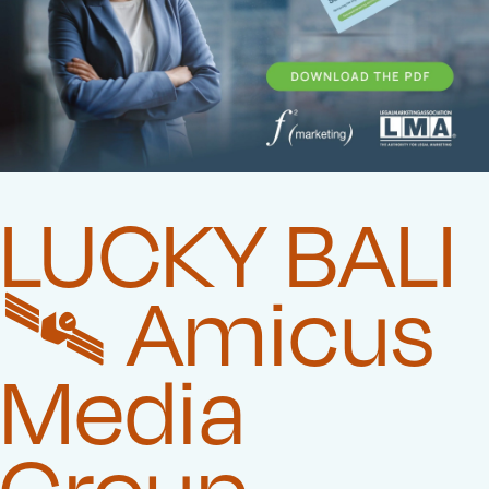
LUCKY BALI
🛰️‍ Amicus
Media