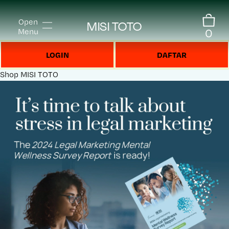
Open
MISI TOTO
0
Menu
LOGIN
DAFTAR
Shop
MISI TOTO