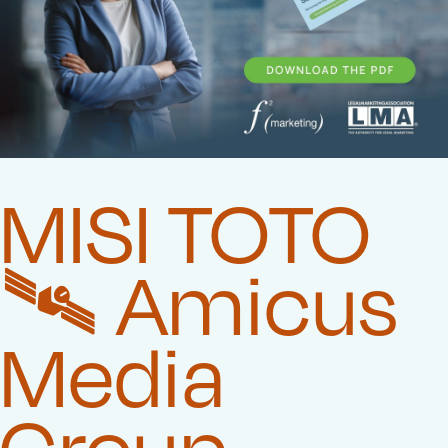
MISI TOTO
🛰️‍ Amicus
Media