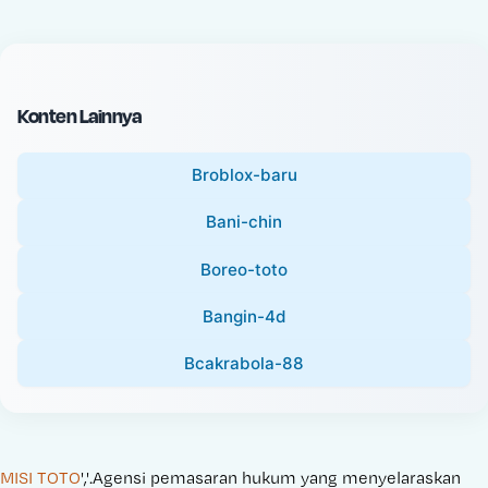
c
l
e
P
:
r
i
Konten Lainnya
c
e
Broblox-baru
:
Bani-chin
Boreo-toto
Bangin-4d
Bcakrabola-88
MISI TOTO
','.Agensi pemasaran hukum yang menyelaraskan 