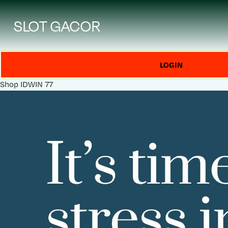
SLOT GACOR
LOGIN
Shop
IDWIN 77