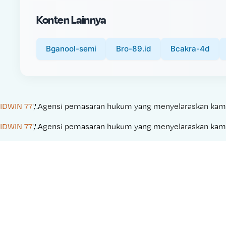
i
Konten Lainnya
c
e
:
Bganool-semi
Bro-89.id
Bcakra-4d
IDWIN 77
','.Agensi pemasaran hukum yang menyelaraskan kampany
IDWIN 77
','.Agensi pemasaran hukum yang menyelaraskan kampany