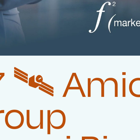
 🛰️‍ Ami
roup