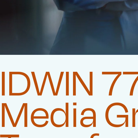
IDWIN 77
Media G