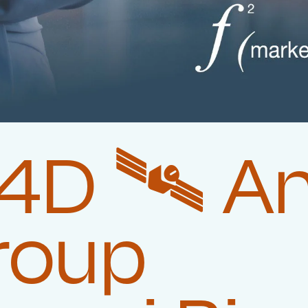
D 🛰️‍ A
roup