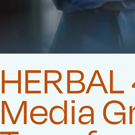
HERBAL 4
Media G