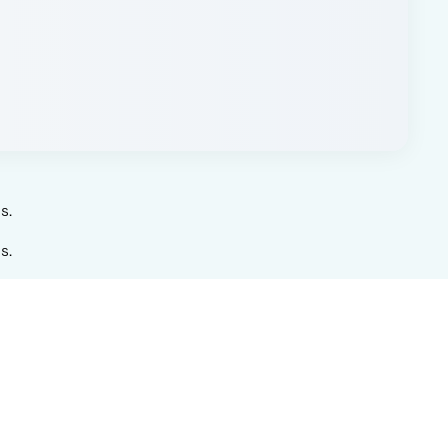
s.
s.