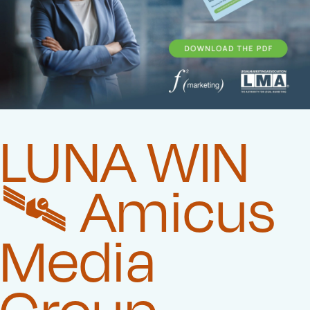
LUNA WIN
🛰️‍ Amicus
Media