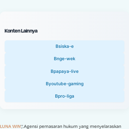
c
l
e
P
:
r
i
Konten Lainnya
c
e
Bsiska-e
:
Bnge-wek
Bpapaya-live
Byoutube-gaming
Bpro-liga
LUNA WIN
','.Agensi pemasaran hukum yang menyelaraskan 