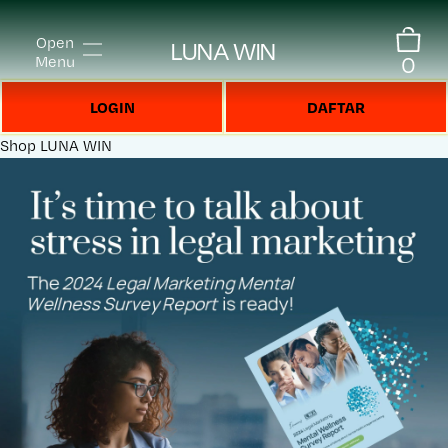
Open
LUNA WIN
0
Menu
LOGIN
DAFTAR
Shop
LUNA WIN