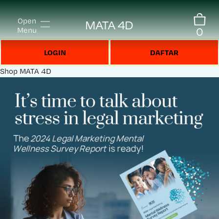
Open
MATA 4D
0
Menu
LOGIN
DAFTAR
Shop
MATA 4D