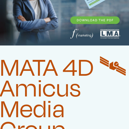
MATA 4D 🛰️‍
Amicus
Media