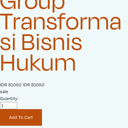
Group
Transforma
si Bisnis
Hukum
S
IDR 81092
O
IDR 81092
a
sale
r
l
Quantity:
i
e
g
P
i
Add To Cart
r
n
i
a