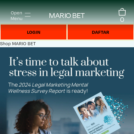
Open
MARIO BET
0
Menu
LOGIN
DAFTAR
Shop
MARIO BET