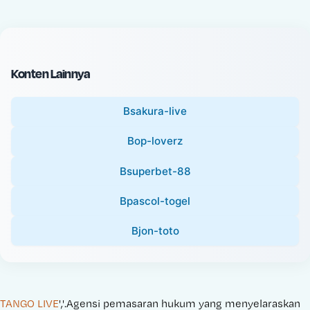
c
l
e
P
:
r
i
Konten Lainnya
c
e
Bsakura-live
:
Bop-loverz
Bsuperbet-88
Bpascol-togel
Bjon-toto
TANGO LIVE
','.Agensi pemasaran hukum yang menyelaraskan 