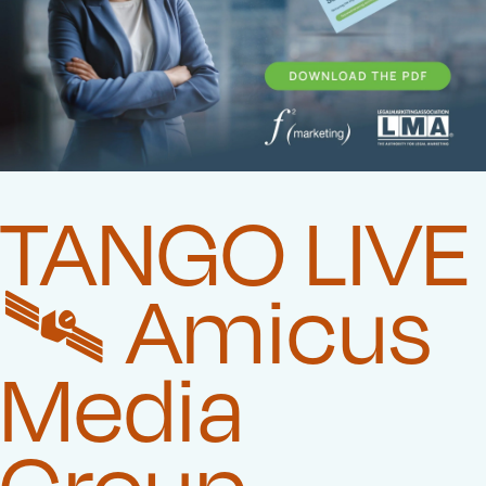
TANGO LIVE
🛰️‍ Amicus
Media