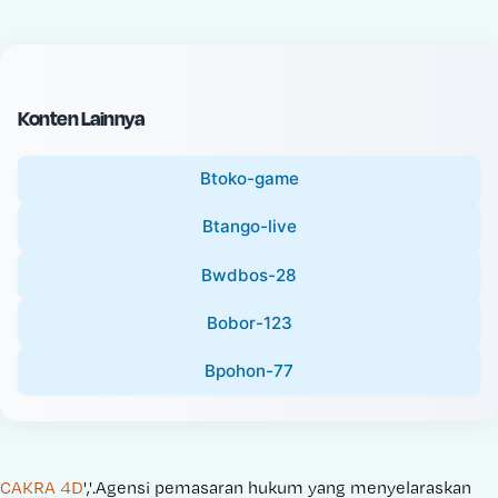
c
l
e
P
:
r
i
Konten Lainnya
c
e
Btoko-game
:
Btango-live
Bwdbos-28
Bobor-123
Bpohon-77
CAKRA 4D
','.Agensi pemasaran hukum yang menyelaraskan 