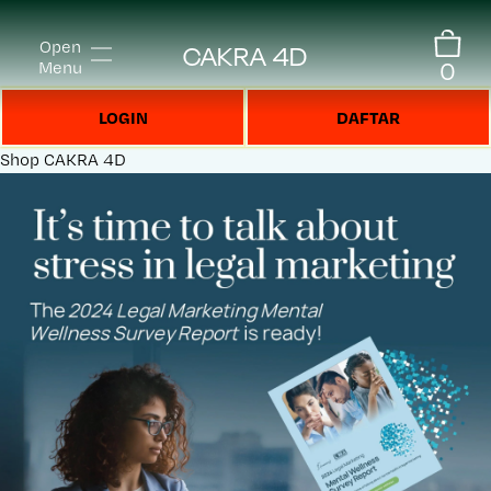
Open
CAKRA 4D
0
Menu
LOGIN
DAFTAR
Shop
CAKRA 4D