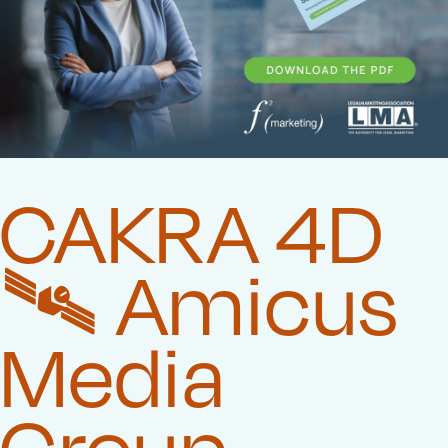
CAKRA 4D
🛰️‍ Amicus
Media