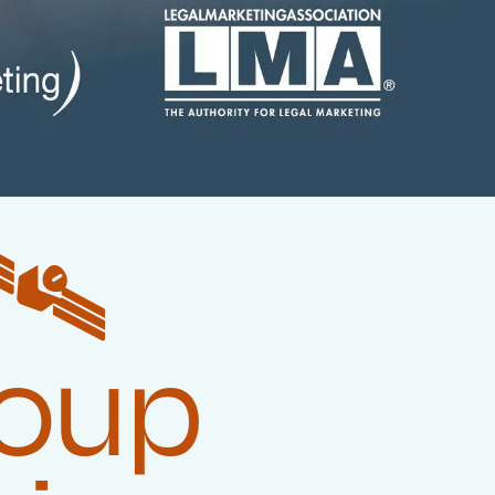
️‍
roup