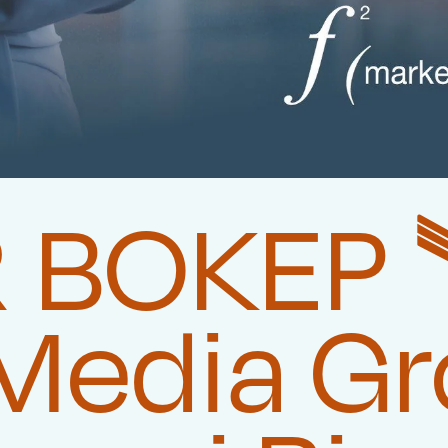
BOKEP 🛰
Media G