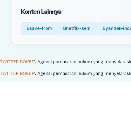
i
Konten Lainnya
c
e
:
Bsave-from
Bnetflix-semi
Byandek-ind
TWITTER BOKEP
','.Agensi pemasaran hukum yang menyelaraskan 
TWITTER BOKEP
','.Agensi pemasaran hukum yang menyelaraskan 