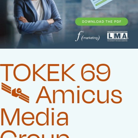
TOKEK 69
🛰️‍ Amicus
Media