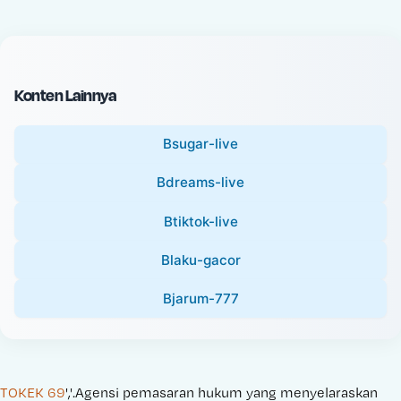
c
l
e
P
:
r
i
Konten Lainnya
c
e
Bsugar-live
:
Bdreams-live
Btiktok-live
Blaku-gacor
Bjarum-777
TOKEK 69
','.Agensi pemasaran hukum yang menyelaraskan 