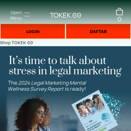
Open
TOKEK 69
0
Menu
LOGIN
DAFTAR
Shop
TOKEK 69